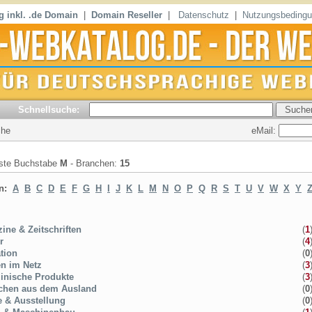
 inkl. .de Domain
|
Domain Reseller
|
Datenschutz
|
Nutzungsbeding
Schnellsuche:
eMail:
che
iste Buchstabe
M
- Branchen:
15
en:
A
B
C
D
E
F
G
H
I
J
K
L
M
N
O
P
Q
R
S
T
U
V
W
X
Y
ine & Zeitschriften
(
1
r
(
4
tion
(
0
n im Netz
(
3
inische Produkte
(
3
chen aus dem Ausland
(
0
 & Ausstellung
(
0