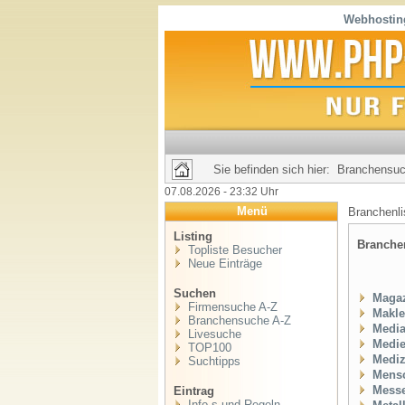
Webhosting
Sie befinden sich hier: Branchensu
07.08.2026 - 23:32 Uhr
Menü
Branchenl
Listing
Branch
Topliste Besucher
Neue Einträge
Suchen
Magaz
Firmensuche A-Z
Makle
Branchensuche A-Z
Media
Livesuche
Medie
TOP100
Mediz
Suchtipps
Mens
Messe
Eintrag
Info,s und Regeln