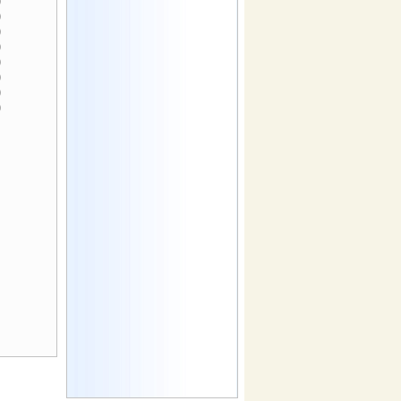
)
)
)
)
)
)
)
)