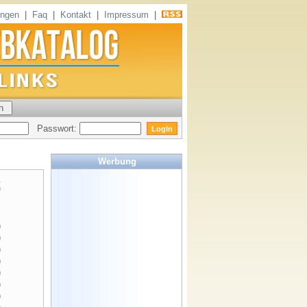
ungen
|
Faq
|
Kontakt
|
Impressum
|
Passwort:
Werbung
Z
)
)
)
)
)
)
)