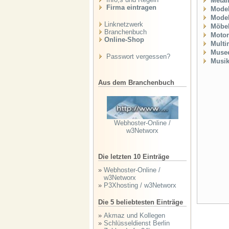
Metal
Firma eintragen
Mode
Mode
Linknetzwerk
Möbel
Branchenbuch
Motor
Online-Shop
Multi
Muse
Passwort vergessen?
Musik
Aus dem Branchenbuch
Webhoster-Online /
w3Networx
Die letzten 10 Einträge
»
Webhoster-Online /
w3Networx
»
P3Xhosting / w3Networx
Die 5 beliebtesten Einträge
»
Akmaz und Kollegen
»
Schlüsseldienst Berlin