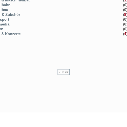
l & Maschinenbau
(
1
llbahn
(
0
llbau
(
0
 & Zubehör
(
8
sport
(
0
media
(
0
en
(
0
 & Konzerte
(
4
Zurück