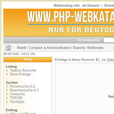
Webhosting inkl. .de Domain
|
Domai
Schnellsuche:
Rubrik: Computer & Kommunikation / Branche: Multimedia
08.08.2026 - 04:21 Uhr
Menü
Einträge in dieser Branche:
0
| zur
Rubr
Listing
Topliste Besucher
Neue Einträge
Suchen
Firmensuche A-Z
Branchensuche A-Z
Livesuche
Kei
TOP100
Suchtipps
Eintrag
Info,s und Regeln