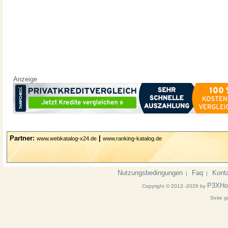
Anzeige
Partner:
|
www.webkatalog-x24.de
www.ranking-katalog.de
Nutzungsbedingungen
Faq
Kont
|
|
P3XHo
Copyright © 2013 -2026 by
Seite g