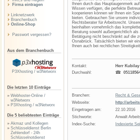
Ihnen durch das Hauptaugenmerk auf 
Firma eintragen
Wissen verfügen, die perfekte Betreu
kooperieren können wir Ihnen ein Sp
Linknetzwerk
bieten. Gebrauchen Sie unsere indivi
Branchenbuch
Rechtsberater für Arbeitsrecht. Uns
Online-Shop
beinhalten vornehmlich das komplette
Beratung sowohl außergerichtlich als a
Passwort vergessen?
Betätigung nicht beschränkt auf die 
Osnabrück. Tatsächlich bieten wir ei
Ihnen auch bei rechtlichen Streitigk
Aus dem Branchenbuch
Kontakt:
Herr Kubila
P3Xhosting / w3Networx
Durchwahl:
0511856
Die letzten 10 Einträge
Branchen:
Recht & Ges
»
Webhoster-Online /
w3Networx
Webseite:
http://arbei
»
P3Xhosting / w3Networx
Eingetragen am:
22.10.2016
Die 5 beliebtesten Einträge
Stichworte:
Anwalt Arbeit
»
Akmaz und Kollegen
Index-Suche:
Indexierte Se
»
Schlüsseldienst Berlin
Zehlendorf - 24h
Schlüsselnotdienst