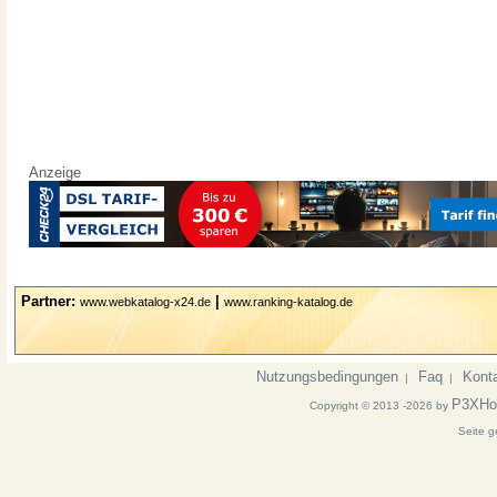
Anzeige
Partner:
|
www.webkatalog-x24.de
www.ranking-katalog.de
Nutzungsbedingungen
Faq
Kont
|
|
P3XHo
Copyright © 2013 -2026 by
Seite g