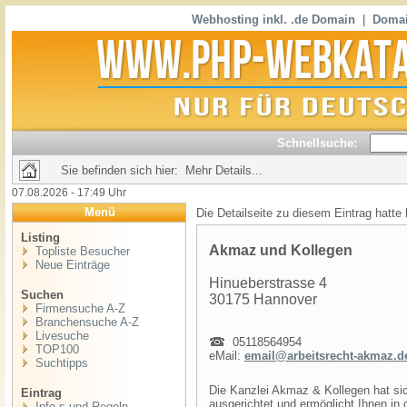
Webhosting inkl. .de Domain
|
Domai
Schnellsuche:
Sie befinden sich hier: Mehr Details...
07.08.2026 - 17:49 Uhr
Menü
Die Detailseite zu diesem Eintrag hatte
Listing
Akmaz und Kollegen
Topliste Besucher
Neue Einträge
Hinueberstrasse 4
Suchen
30175 Hannover
Firmensuche A-Z
Branchensuche A-Z
Livesuche
05118564954
TOP100
eMail:
email@arbeitsrecht-akmaz.d
Suchtipps
Die Kanzlei Akmaz & Kollegen hat sic
Eintrag
ausgerichtet und ermöglicht Ihnen in
Info,s und Regeln