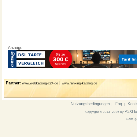
Anzeige
Partner:
|
www.webkatalog-x24.de
www.ranking-katalog.de
Nutzungsbedingungen
Faq
Kont
|
|
P3XHo
Copyright © 2013 -2026 by
Seite g