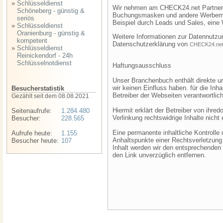
»
Schlüsseldienst
Wir nehmen am CHECK24.net Partnerpr
Schöneberg - günstig &
Buchungsmasken und andere Werbemitt
seriös
Beispiel durch Leads und Sales, eine
»
Schlüsseldienst
Oranienburg - günstig &
Weitere Informationen zur Datennutzu
kompetent
Datenschutzerklärung von
CHECK24.ne
»
Schlüsseldienst
Reinickendorf - 24h
Schlüsselnotdienst
Haftungsausschluss
Unser Branchenbuch enthält direkte un
wir keinen Einfluss haben. für die Inh
Besucherstatistik
Betreiber der Webseiten verantwortlich
Gezählt seit dem 08.08.2021
Hiermit erklärt der Betreiber von ihr
Seitenaufrufe:
1.284.480
Verlinkung rechtswidrige Inhalte nicht
Besucher:
228.565
Eine permanente inhaltliche Kontrolle 
Aufrufe heute:
1.155
Anhaltspunkte einer Rechtsverletzung 
Besucher heute:
107
Inhalt werden wir den entsprechenden 
den Link unverzüglich entfernen.