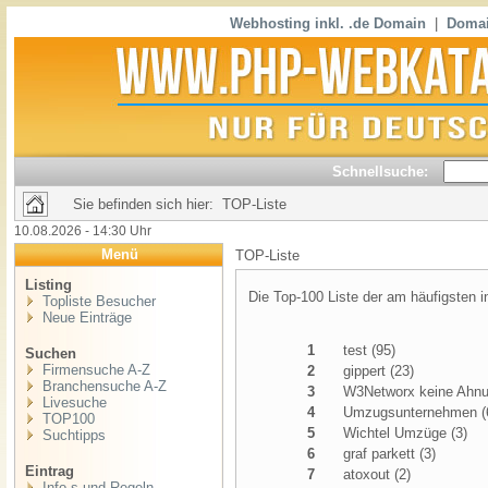
Webhosting inkl. .de Domain
|
Domai
Schnellsuche:
Sie befinden sich hier: TOP-Liste
10.08.2026 - 14:30 Uhr
Menü
TOP-Liste
Listing
Die Top-100 Liste der am häufigsten 
Topliste Besucher
Neue Einträge
1
test (95)
Suchen
Firmensuche A-Z
2
gippert (23)
Branchensuche A-Z
3
W3Networx keine Ahnu
Livesuche
4
Umzugsunternehmen (
TOP100
5
Wichtel Umzüge (3)
Suchtipps
6
graf parkett (3)
Eintrag
7
atoxout (2)
Info,s und Regeln