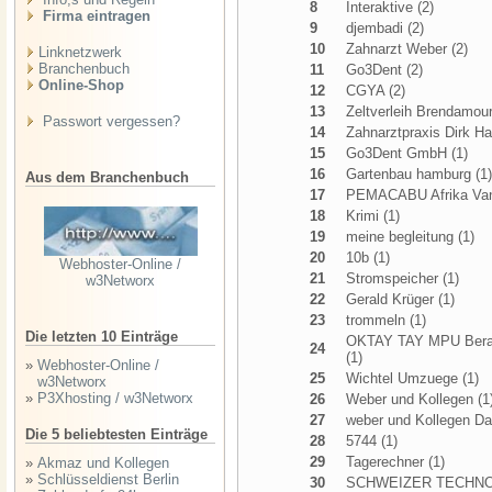
8
Interaktive (2)
Firma eintragen
9
djembadi (2)
10
Zahnarzt Weber (2)
Linknetzwerk
Branchenbuch
11
Go3Dent (2)
Online-Shop
12
CGYA (2)
13
Zeltverleih Brendamour
Passwort vergessen?
14
Zahnarztpraxis Dirk Ha
15
Go3Dent GmbH (1)
16
Gartenbau hamburg (1)
Aus dem Branchenbuch
17
PEMACABU Afrika Van
18
Krimi (1)
19
meine begleitung (1)
20
10b (1)
Webhoster-Online /
21
Stromspeicher (1)
w3Networx
22
Gerald Krüger (1)
23
trommeln (1)
Die letzten 10 Einträge
OKTAY TAY MPU Berat
24
(1)
»
Webhoster-Online /
25
Wichtel Umzuege (1)
w3Networx
»
P3Xhosting / w3Networx
26
Weber und Kollegen (1
27
weber und Kollegen Da
Die 5 beliebtesten Einträge
28
5744 (1)
29
Tagerechner (1)
»
Akmaz und Kollegen
»
Schlüsseldienst Berlin
30
SCHWEIZER TECHNO