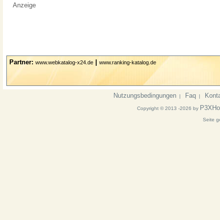
Anzeige
Partner:
|
www.webkatalog-x24.de
www.ranking-katalog.de
Nutzungsbedingungen
Faq
Kont
|
|
P3XHo
Copyright © 2013 -2026 by
Seite g