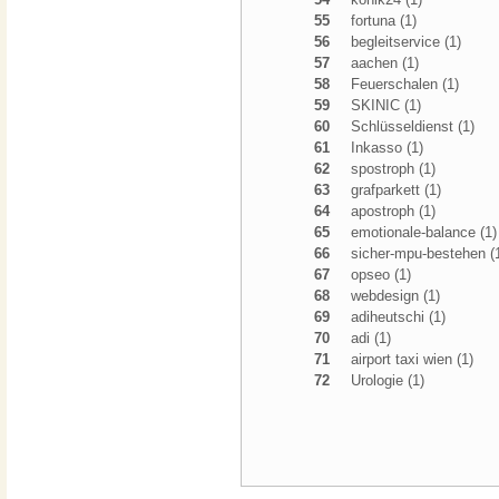
55
fortuna (1)
56
begleitservice (1)
57
aachen (1)
58
Feuerschalen (1)
59
SKINIC (1)
60
Schlüsseldienst (1)
61
Inkasso (1)
62
spostroph (1)
63
grafparkett (1)
64
apostroph (1)
65
emotionale-balance (1)
66
sicher-mpu-bestehen (
67
opseo (1)
68
webdesign (1)
69
adiheutschi (1)
70
adi (1)
71
airport taxi wien (1)
72
Urologie (1)