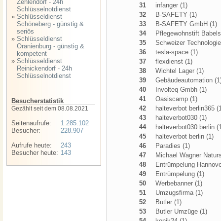
Zehlendorf - 24h
31
infanger (1)
Schlüsselnotdienst
32
B-SAFETY (1)
»
Schlüsseldienst
Schöneberg - günstig &
33
B-SAFETY GmbH (1)
seriös
34
Pflegewohnstift Babels
»
Schlüsseldienst
35
Schweizer Technologie
Oranienburg - günstig &
36
tesla-space (1)
kompetent
»
Schlüsseldienst
37
flexdienst (1)
Reinickendorf - 24h
38
Wichtel Lager (1)
Schlüsselnotdienst
39
Gebäudeautomation (1
40
Involteq Gmbh (1)
41
Oasiscamp (1)
Besucherstatistik
42
halteverbot berlin365 (
Gezählt seit dem 08.08.2021
43
halteverbot030 (1)
Seitenaufrufe:
1.285.102
44
halteverbot030 berlin (
Besucher:
228.907
45
halteverbot berlin (1)
Aufrufe heute:
243
46
Paradies (1)
Besucher heute:
143
47
Michael Wagner Naturst
48
Entrümpelung Hannover
49
Entrümpelung (1)
50
Werbebanner (1)
51
Umzugsfirma (1)
52
Butler (1)
53
Butler Umzüge (1)
54
konik24 (1)