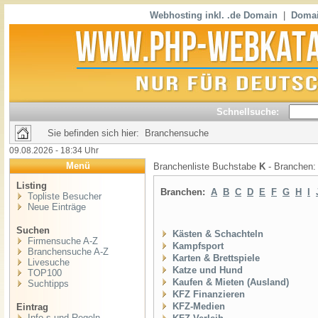
Webhosting inkl. .de Domain
|
Domai
Schnellsuche:
Sie befinden sich hier: Branchensuche
09.08.2026 - 18:34 Uhr
Menü
Branchenliste Buchstabe
K
- Branchen
Listing
Branchen:
A
B
C
D
E
F
G
H
I
Topliste Besucher
Neue Einträge
Suchen
Kästen & Schachteln
Firmensuche A-Z
Kampfsport
Branchensuche A-Z
Karten & Brettspiele
Livesuche
Katze und Hund
TOP100
Kaufen & Mieten (Ausland)
Suchtipps
KFZ Finanzieren
KFZ-Medien
Eintrag
Info,s und Regeln