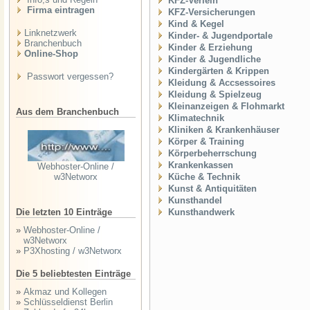
KFZ-Verleih
Firma eintragen
KFZ-Versicherungen
Kind & Kegel
Linknetzwerk
Kinder- & Jugendportale
Branchenbuch
Kinder & Erziehung
Online-Shop
Kinder & Jugendliche
Kindergärten & Krippen
Passwort vergessen?
Kleidung & Accsessoires
Kleidung & Spielzeug
Kleinanzeigen & Flohmarkt
Aus dem Branchenbuch
Klimatechnik
Kliniken & Krankenhäuser
Körper & Training
Körperbeherrschung
Krankenkassen
Webhoster-Online /
w3Networx
Küche & Technik
Kunst & Antiquitäten
Kunsthandel
Die letzten 10 Einträge
Kunsthandwerk
»
Webhoster-Online /
w3Networx
»
P3Xhosting / w3Networx
Die 5 beliebtesten Einträge
»
Akmaz und Kollegen
»
Schlüsseldienst Berlin