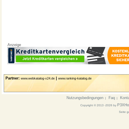
Anzeige
Partner:
|
www.webkatalog-x24.de
www.ranking-katalog.de
Nutzungsbedingungen
Faq
Kont
|
|
P3XHo
Copyright © 2013 -2026 by
Seite g