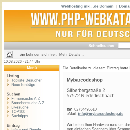
Webhosting inkl. .de Domain
|
Domai
Schnellsuche:
Sie befinden sich hier: Mehr Details...
10.08.2026 - 21:44 Uhr
Menü
Die Detailseite zu diesem Eintrag hatte
Listing
Mybarcodeshop
Topliste Besucher
Neue Einträge
Silberbergstraße 2
Suchen
57572 Niederfischbach
Firmensuche A-Z
Branchensuche A-Z
Livesuche
02734495610
TOP100
eMail:
info@mybarcodeshop.de
Suchtipps
Wir bieten Ihen Hardware rund um d
Eintrag
Von einfachen Scannern über Scanner
Info,s und Regeln