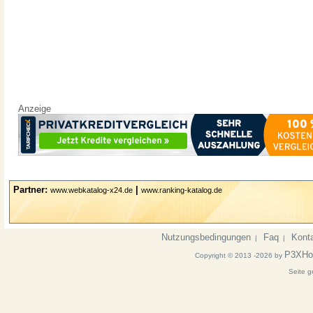
Anzeige
Partner:
|
www.webkatalog-x24.de
www.ranking-katalog.de
Nutzungsbedingungen
Faq
Kont
|
|
P3XHo
Copyright © 2013 -2026 by
Seite g