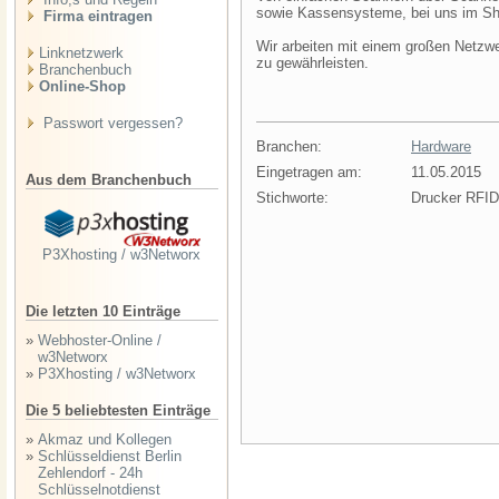
sowie Kassensysteme, bei uns im Sh
Firma eintragen
Wir arbeiten mit einem großen Netzw
Linknetzwerk
zu gewährleisten.
Branchenbuch
Online-Shop
Passwort vergessen?
Branchen:
Hardware
Eingetragen am:
11.05.2015
Aus dem Branchenbuch
Stichworte:
Drucker RFID
P3Xhosting / w3Networx
Die letzten 10 Einträge
»
Webhoster-Online /
w3Networx
»
P3Xhosting / w3Networx
Die 5 beliebtesten Einträge
»
Akmaz und Kollegen
»
Schlüsseldienst Berlin
Zehlendorf - 24h
Schlüsselnotdienst