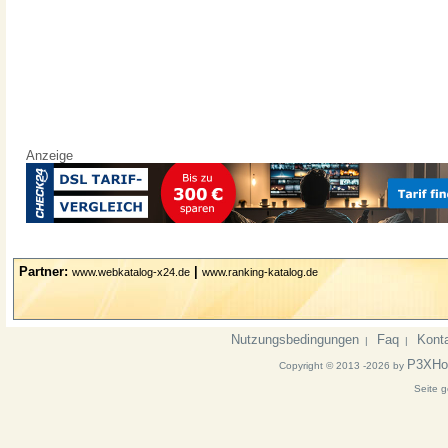
Anzeige
Partner:
|
www.webkatalog-x24.de
www.ranking-katalog.de
Nutzungsbedingungen
Faq
Kont
|
|
P3XHo
Copyright © 2013 -2026 by
Seite g