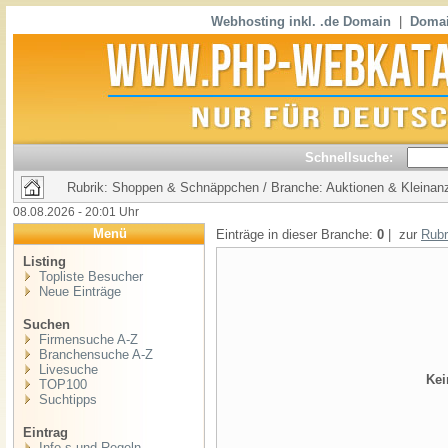
Webhosting inkl. .de Domain
|
Domai
Schnellsuche:
Rubrik: Shoppen & Schnäppchen / Branche: Auktionen & Kleinan
08.08.2026 - 20:01 Uhr
Menü
Einträge in dieser Branche:
0
| zur
Rubr
Listing
Topliste Besucher
Neue Einträge
Suchen
Firmensuche A-Z
Branchensuche A-Z
Livesuche
Kei
TOP100
Suchtipps
Eintrag
Info,s und Regeln