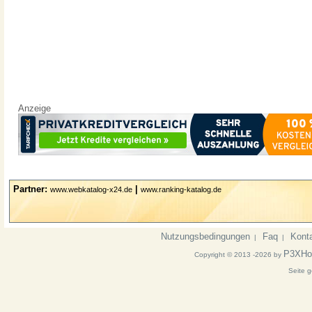
Anzeige
Partner:
|
www.webkatalog-x24.de
www.ranking-katalog.de
Nutzungsbedingungen
Faq
Kont
|
|
P3XHo
Copyright © 2013 -2026 by
Seite g