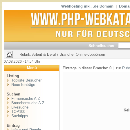
Webhosting inkl. .de Domain
|
Domai
Schnellsuche:
Rubrik: Arbeit & Beruf / Branche: Online-Jobbörsen
07.08.2026 - 14:54 Uhr
Menü
Einträge in dieser Branche:
0
| zur
Rubr
Listing
Topliste Besucher
Neue Einträge
Suchen
Firmensuche A-Z
Branchensuche A-Z
Livesuche
Kei
TOP100
Suchtipps
Eintrag
Info,s und Regeln